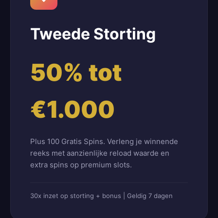
Tweede Storting
50% tot
€1.000
Plus 100 Gratis Spins. Verleng je winnende
reeks met aanzienlijke reload waarde en
extra spins op premium slots.
30x inzet op storting + bonus | Geldig 7 dagen