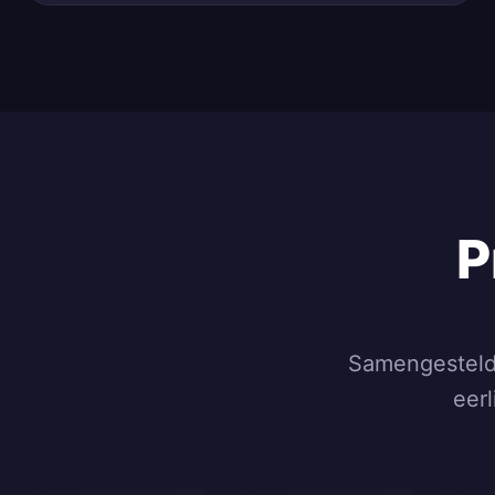
P
Samengestelde
eerl