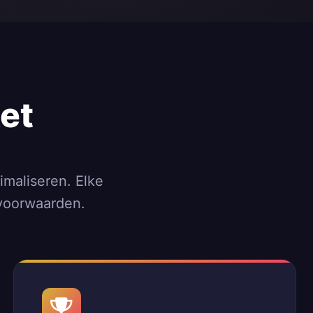
et
imaliseren. Elke
 voorwaarden.