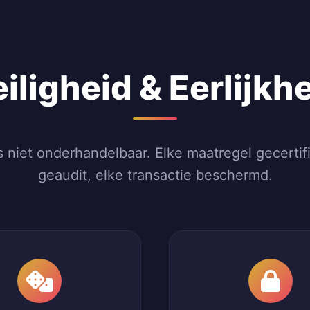
iligheid & Eerlijkh
s niet onderhandelbaar. Elke maatregel gecertif
geaudit, elke transactie beschermd.