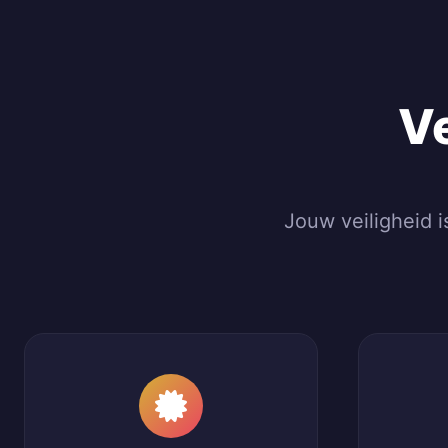
Ve
Jouw veiligheid i