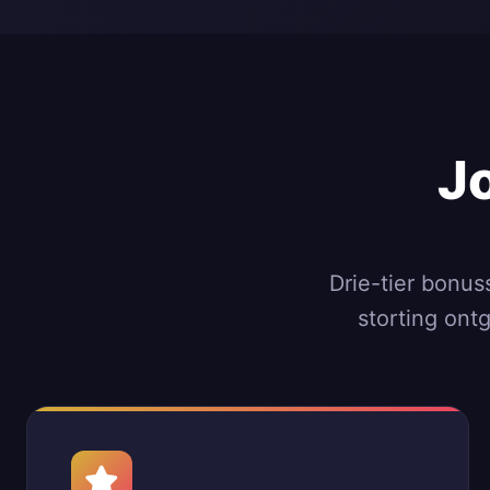
J
Drie-tier bonus
storting ont