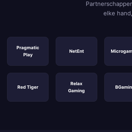
Partnerschappen 
elke hand,
Pragmatic
NetEnt
Microgam
Play
Relax
Red Tiger
BGami
Gaming