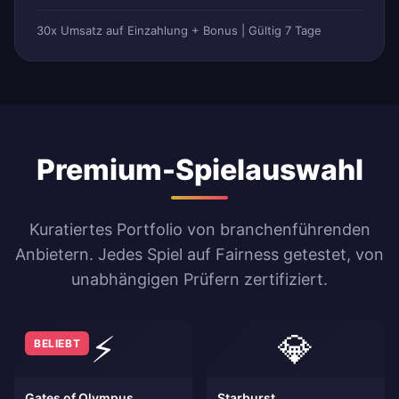
30x Umsatz auf Einzahlung + Bonus | Gültig 7 Tage
Premium-Spielauswahl
Kuratiertes Portfolio von branchenführenden
Anbietern. Jedes Spiel auf Fairness getestet, von
unabhängigen Prüfern zertifiziert.
⚡
💎
BELIEBT
Gates of Olympus
Starburst