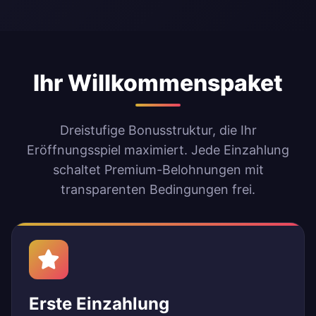
Ihr Willkommenspaket
Dreistufige Bonusstruktur, die Ihr
Eröffnungsspiel maximiert. Jede Einzahlung
schaltet Premium-Belohnungen mit
transparenten Bedingungen frei.
Erste Einzahlung