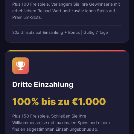
Plus 100 Freispiele. Verlängern Sie Ihre Gewinnserie mit
erheblichem Reload-Wert und zusätzlichen Spins auf
Premium-Slots.
30x Umsatz auf Einzahlung + Bonus | Gültig 7 Tage
Dritte Einzahlung
100% bis zu €1.000
Plus 150 Freispiele. Schließen Sie Ihre
Willkommensreise mit maximalen Spins und einem
finalen abgestimmten Einzahlungsbonus ab.