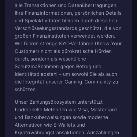
alle Transaktionen und Datenübertragungen.
Ihre Finanzinformationen, persönlichen Details
und Spielaktivitäten bleiben durch dieselben
Verschlüsselungsstandards geschützt, die von
großen Finanzinstituten verwendet werden.
Wir führen strenge KYC-Verfahren (Know Your
Customer) nicht als bürokratische Hürden
durch, sondern als wesentliche
Schutzmaßnahmen gegen Betrug und
Identitätsdiebstahl – um sowohl Sie als auch
die Integrität unserer Gaming-Community zu
schützen.
Unser Zahlungsökosystem unterstützt
traditionelle Methoden wie Visa, Mastercard
und Banküberweisungen sowie moderne
Alternativen wie E-Wallets und
Kryptowährungstransaktionen. Auszahlungen