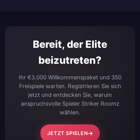
Bereit, der Elite
beizutreten?
Ihr €3.000 Willkommenspaket und 350
Freispiele warten. Registrieren Sie sich
jetzt und entdecken Sie, warum
anspruchsvolle Spieler Striker Roomz
wählen.
JETZT SPIELEN