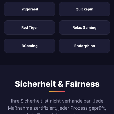
Yggdrasil
Quickspin
Red Tiger
Relax Gaming
BGaming
Endorphina
Sicherheit & Fairness
Ihre Sicherheit ist nicht verhandelbar. Jede
Maßnahme zertifiziert, jeder Prozess geprüft,