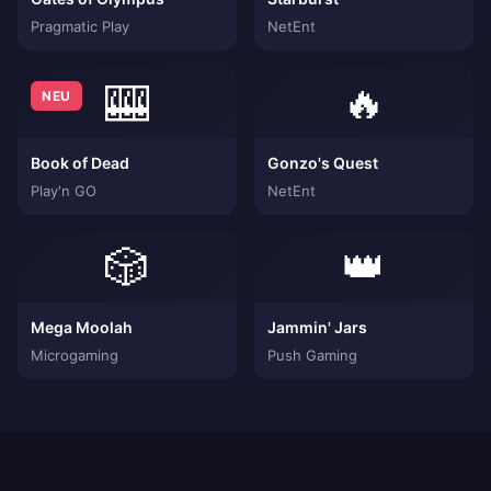
Pragmatic Play
NetEnt
🎰
🔥
NEU
Book of Dead
Gonzo's Quest
Play'n GO
NetEnt
🎲
👑
Mega Moolah
Jammin' Jars
Microgaming
Push Gaming