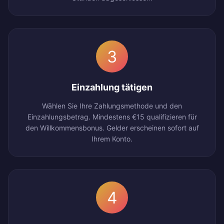
3
Einzahlung tätigen
Wählen Sie Ihre Zahlungsmethode und den
Einzahlungsbetrag. Mindestens €15 qualifizieren für
den Willkommensbonus. Gelder erscheinen sofort auf
Ihrem Konto.
4