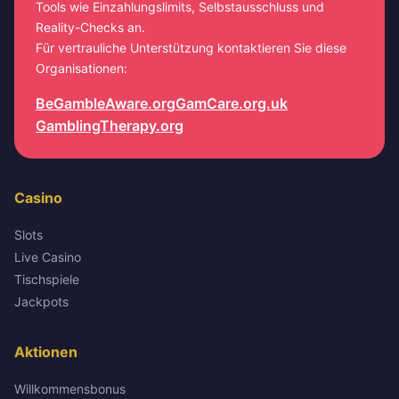
Tools wie Einzahlungslimits, Selbstausschluss und
Reality-Checks an.
Für vertrauliche Unterstützung kontaktieren Sie diese
Organisationen:
BeGambleAware.org
GamCare.org.uk
GamblingTherapy.org
Casino
Slots
Live Casino
Tischspiele
Jackpots
Aktionen
Willkommensbonus