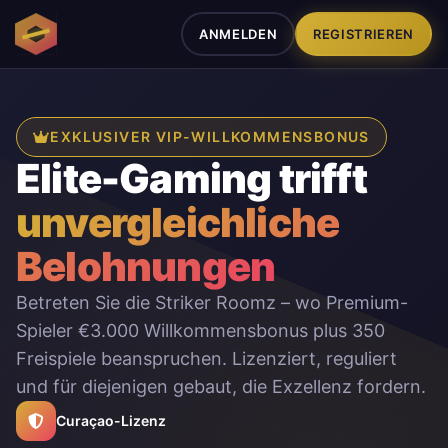
ANMELDEN
REGISTRIEREN
EXKLUSIVER VIP-WILLKOMMENSBONUS
Elite-Gaming trifft
unvergleichliche
Belohnungen
Betreten Sie die Striker Roomz – wo Premium-
Spieler €3.000 Willkommensbonus plus 350
Freispiele beanspruchen. Lizenziert, reguliert
und für diejenigen gebaut, die Exzellenz fordern.
Curaçao-Lizenz