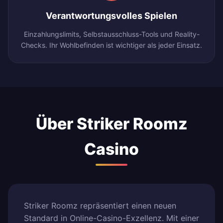
Verantwortungsvolles Spielen
Einzahlungslimits, Selbstausschluss-Tools und Reality-
Checks. Ihr Wohlbefinden ist wichtiger als jeder Einsatz.
Über Striker Roomz
Casino
Striker Roomz repräsentiert einen neuen
Standard in Online-Casino-Exzellenz. Mit einer